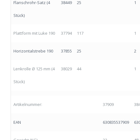
Flanschrohr-Satz (4
38449
25
1
Stück)
Plattform mit Luke 190
37794
117
1
Horizontalstrebe 190
37855
25
2
Lenkrolle Ø 125 mm (4
38029
44
1
Stück)
Artikelnummer:
37909
38
EAN
630835537909
63